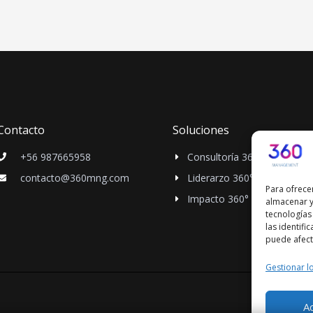
Contacto
Soluciones
+56 987665958
Consultoría 360°
contacto@360mng.com
Liderarzo 360°
Para ofrece
Impacto 360°
almacenar y
tecnologías
las identifi
puede afecta
Gestionar lo
A