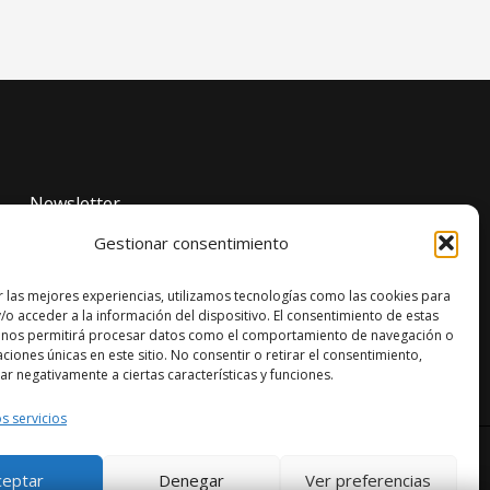
Newsletter
Gestionar consentimiento
¡Descubre más y síguenos en nuestras redes
sociales!
r las mejores experiencias, utilizamos tecnologías como las cookies para
L
I
F
/o acceder a la información del dispositivo. El consentimiento de estas
i
n
a
 nos permitirá procesar datos como el comportamiento de navegación o
n
s
c
k
t
e
caciones únicas en este sitio. No consentir o retirar el consentimiento,
e
a
b
r negativamente a ciertas características y funciones.
d
g
o
i
r
o
n
a
k
s servicios
-
m
i
n
Powered by 360mng
ceptar
Denegar
Ver preferencias