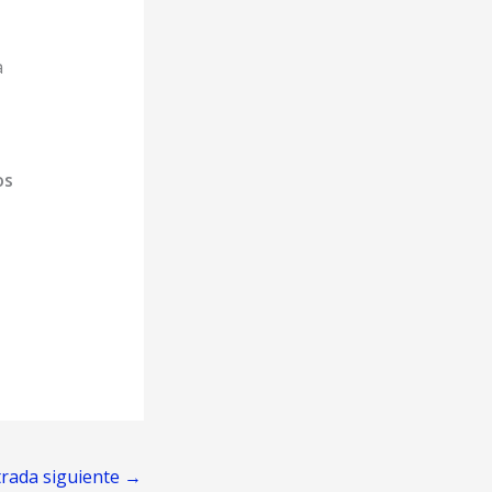
a
os
trada siguiente
→