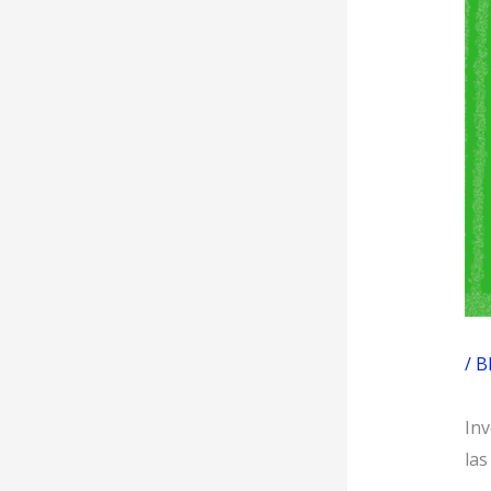
/
B
Inv
las