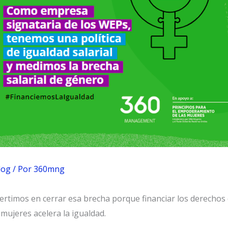
log
/ Por
360mng
ertimos en cerrar esa brecha porque financiar los derechos
 mujeres acelera la igualdad.