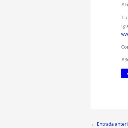
#F
Tu 
igu
ww
Co
#3
←
Entrada anteri