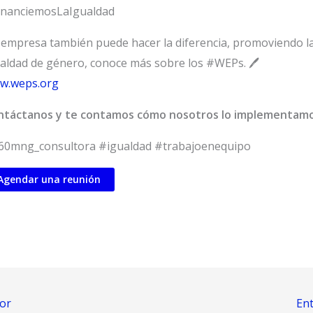
inanciemosLaIgualdad
empresa también puede hacer la diferencia, promoviendo l
aldad de género, conoce más sobre los #WEPs. 🖊
w.weps.org
ntáctanos y te contamos cómo nosotros lo implementam
60mng_consultora #igualdad #trabajoenequipo
Agendar una reunión
or
En